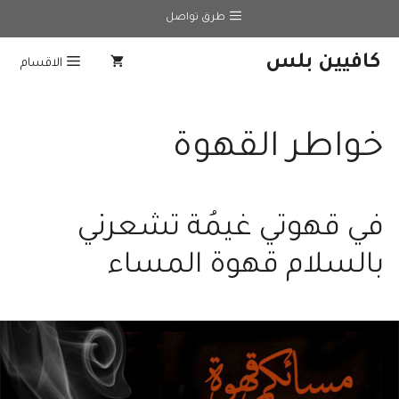
نتقل
طرق تواصل
لى
لمحتوى
كافيين بلس
الاقسام
خواطر القهوة
في قهوتي غيمُة تشعرني
بالسلام قهوة المساء