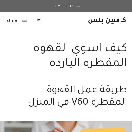
نتقل
طرق تواصل
لى
لمحتوى
كافيين بلس
الاقسام
كيف اسوي القهوه
المقطره البارده
طريقة عمل القهوة
المقطرة V60 في المنزل