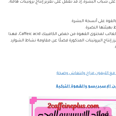
لى شباب البشرة، إذ قد تعمل على تعزيز إنتاج بروتينات هامة،
والقوة على أنسجة البشرة.
 بهيئتها النضرة.
تعود فوائد القهوة للبشرة في هذا الصدد في الغالب لمحتوى القهوة من حمض الكافييك Caffeic acid، فهذا
نتاج البروتينات المذكورة فضلًا عن مقاومة نشاط الشوارد
.
 مع الليمون مزاج وانتعاش وصحة
ين الإسبريسو والقهوة التركية