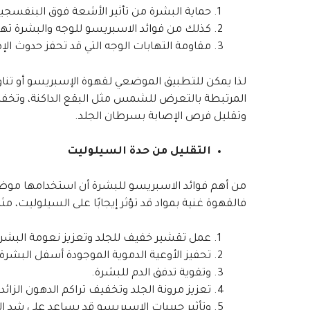
حماية البشرة من تأثير الأشعة فوق البنفسجي
كذلك من فوائد الاسبريسو للوجه والبشرة تهد
مقاومة التهابات الوجه التي قد تحفز حدوث ا
لذا يمكن للتطبيق الموضعي لقهوة الإسبريسو أو تنا
المرتبطة بالتعرض للشمس مثل البقع الداكنة، وتخ
وتقليل فرص الإصابة بسرطان الجلد.
التقليل من حدة السيلوليت
من أهم فوائد الاسبريسو للبشرة أن استخدامها موض
فالقهوة غنية بمواد قد تؤثر إيجابًا على السيلوليت، مثل
عمل تقشير خفيف للجلد وتعزيز نعومة البشرة
تحفيز الأوعية الدموية الموجودة أسفل البشرة 
وتقوية تدفق الدم للبشرة.
تعزيز مرونة الجلد وتخفيف تراكم الدهون الزائدة 
وتأثير حبيبات الإسبريسو قد يساعد على شد