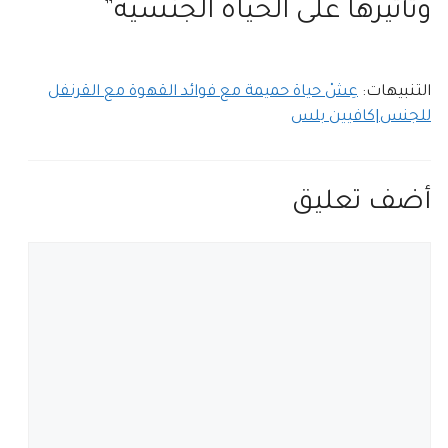
وتأثيرها على الحياة الجنسية”
التنبيهات:
عِشْ حياة حميمة مع فوائد القهوة مع القرنفل
للجنس|كافيين بلس
أضف تعليق
تعليق