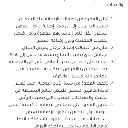
والأبحاث:
تقلل القهوة من احتمالية الإصابة بداء السكري،
وتشير الدراسات إلى أن خطر إصابة الرجال بمرض
السكري يقل كلما زاد شربهم للقهوة ولكن ضمن
الكميات المعتدلة ودون إضافة السكر.
تقلل من احتمالية إصابة الرجال بمرض الشلل
الرعاش الذي يصيب الدماغ بنسبة قد تصل إلى 60%.
تساعد على الحد من تطور أعراض الأمراض العصبية
عند المصابين بالأمراض التنكسية العصبية مثل
الزهايمر والباركنسون والخرف.
تخفف القهوة من شدة الآلام اليومية، حيث تعتبر
مادة الكافيين مسكن طبيعي للآلام البسيطة في
الجسم والصداعات الشديدة التي تصيب الرأس.
تحتوي القهوة على خصائص مضادة للأكسدة تسمى
البوليفينول تحد من خطورة الإصابة ببعض
السرطانات مثل سرطان البروستات والكبد لأنها
تكافح الالتهابات المسببة لهذه الأورام.