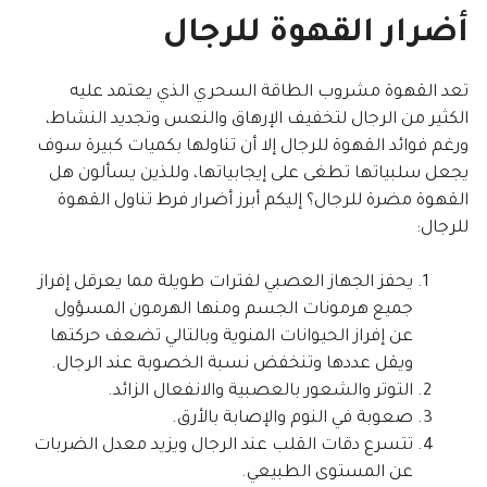
أضرار القهوة للرجال
تعد القهوة مشروب الطاقة السحري الذي يعتمد عليه
الكثير من الرجال لتخفيف الإرهاق والنعس وتجديد النشاط،
ورغم فوائد القهوة للرجال إلا أن تناولها بكميات كبيرة سوف
يجعل سلبياتها تطغى على إيجابياتها، وللذين يسألون هل
القهوة مضرة للرجال؟ إليكم أبرز أضرار فرط تناول القهوة
للرجال:
يحفز الجهاز العصبي لفترات طويلة مما يعرقل إفراز
جميع هرمونات الجسم ومنها الهرمون المسؤول
عن إفراز الحيوانات المنوية وبالتالي تضعف حركتها
ويقل عددها وتنخفض نسبة الخصوبة عند الرجال.
التوتر والشعور بالعصبية والانفعال الزائد.
صعوبة في النوم والإصابة بالأرق.
تتسرع دقات القلب عند الرجال ويزيد معدل الضربات
عن المستوى الطبيعي.