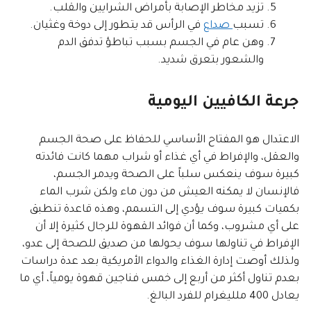
تزيد مخاطر الإصابة بأمراض الشرايين والقلب.
تسبب
صداع
في الرأس قد يتطور إلى دوخة وغثيان.
وهن عام في الجسم بسبب تباطؤ تدفق الدم
والشعور بتعرق شديد.
جرعة الكافيين اليومية
الاعتدال هو المفتاح الأساسي للحفاظ على صحة الجسم
والعقل، والإفراط في أي غذاء أو شراب مهما كانت فائدته
كبيرة سوف ينعكس سلباً على الصحة ويدمر الجسم،
فالإنسان لا يمكنه العيش من دون ماء ولكن شرب الماء
بكميات كبيرة سوف يؤدي إلى التسمم، وهذه قاعدة تنطبق
على أي مشروب، وكما أن فوائد القهوة للرجال كثيرة إلا أن
الإفراط في تناولها سوف يحولها من صديق للصحة إلى عدو،
ولذلك أوصت إدارة الغذاء والدواء الأمريكية بعد عدة دراسات
بعدم تناول أكثر من أربع إلى خمس فناجين قهوة يومياً، أي ما
يعادل 400 ملليغرام للفرد البالغ.