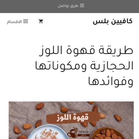
نتقل
طرق تواصل
لى
لمحتوى
كافيين بلس
الاقسام
طريقة قهوة اللوز
الحجازية ومكوناتها
وفوائدها