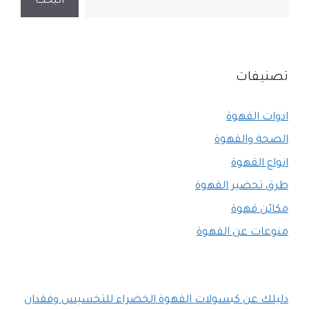
البحث
تصنيفات
ادوات القهوة
الصحة والقهوة
انواع القهوة
طرق تحضير القهوة
مكائن قهوة
منوعات عن القهوة
دليلك عن كبسولات القهوة الخضراء للتخسيس وفقدان