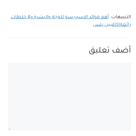
التنبيهات:
أهم فوائد الاسبريسو للوجه والبشرة و4 خلطات
رائعة|كافيين بلس
أضف تعليق
تعليق