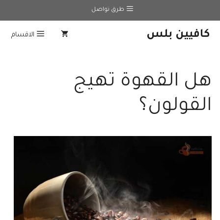
نتقل
طرق تواصل
لى
لمحتوى
كافيين بلس
الاقسام
هل القهوة تهيج
القولون؟