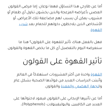
أما عن طارحي هذا التساؤل فهما نوعان: إما مرضى القولون
العصبي بأعراضه المزعجة والذين يخشون تناول أي طعام أو
مشروب يمكن أن يسبب لهم مضاعفة تلك الأعراض، أو
الأشخاص الذين يلاحظون دخولهم للحمام بعد
شرب
القهوة
.
فهل بالفعل هناك تأثير للقهوة على القولون؟ هذا ما
سنعرضه اليوم بالتفصيل أي كل ما يخص القهوة والقولون.
تأثير القهوة على القولون
القهوة
واحدة من أكثر المشروبات استهلاكاً في العالم
وأثبتت الدراسات العديد من فوائدها الصحية بشكل عام
ول
لجهاز الهضمي والمعدة
والقولون.
أما عن تأثيرها الإيجابي على القولون فيعود لاحتوائها على
العديد من الكافيين، والبوليفينولات (Polyphenols)،