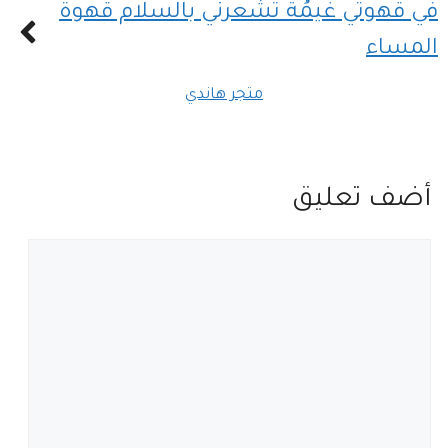
في قهوتي غيمُة تشعرني بالسلام قهوة
المساء
متجر هاندي
أضف تعليق
تعليق