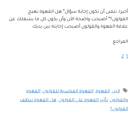
أخيرا، نتمنى أن تكون إجابة سؤال” هل القهوة تهيج
القولون؟” أصبحت واضحة الآن وأن يكون كل ما يشغلك عن
علاقة القهوة والقولون أصبحت إجابته بين يديك.
المراجع
2
1
الوسوم
البن
,
القهوة
,
القهوة المناسبة للقولون
,
القهوة
والقولون
,
تأثير القهوة على القولون
,
هل القهوة تنظف
القولون؟