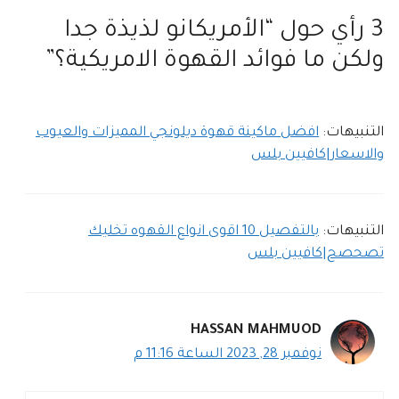
3 رأي حول “الأمريكانو لذيذة جدا
ولكن ما فوائد القهوة الامريكية؟”
التنبيهات:
افضل ماكينة قهوة ديلونجي المميزات والعيوب
والاسعار|كافيين بلس
التنبيهات:
بالتفصيل 10 اقوى انواع القهوه تخليك
تصحصح|كافيين بلس
HASSAN MAHMUOD
نوفمبر 28, 2023 الساعة 11:16 م